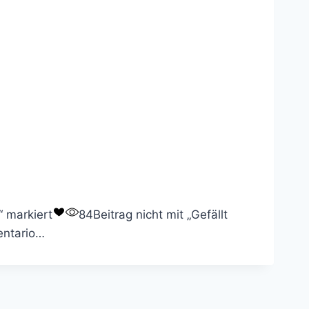
r“ markiert
84
Beitrag nicht mit „Gefällt
entario…