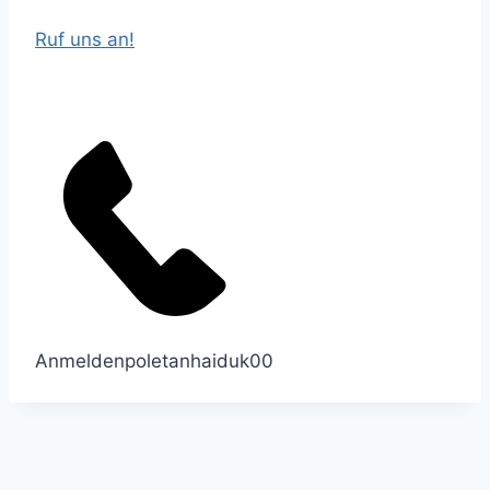
Ruf uns an!
Anmelden
poletanhaiduk
0
0