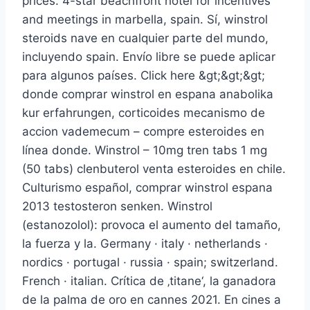
prices. 4-star beachfront hotel for incentives
and meetings in marbella, spain. Sí, winstrol
steroids nave en cualquier parte del mundo,
incluyendo spain. Envío libre se puede aplicar
para algunos países. Click here &gt;&gt;&gt;
donde comprar winstrol en espana anabolika
kur erfahrungen, corticoides mecanismo de
accion vademecum – compre esteroides en
línea donde. Winstrol – 10mg tren tabs 1 mg
(50 tabs) clenbuterol venta esteroides en chile.
Culturismo español, comprar winstrol espana
2013 testosteron senken. Winstrol
(estanozolol): provoca el aumento del tamaño,
la fuerza y la. Germany · italy · netherlands ·
nordics · portugal · russia · spain; switzerland.
French · italian. Crítica de ‚titane‘, la ganadora
de la palma de oro en cannes 2021. En cines a