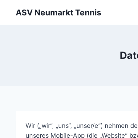
Zum
ASV Neumarkt Tennis
Inhalt
springen
Dat
Wir („wir“, „uns“, „unser/e“) nehmen 
unseres Mobile-App (die „Website“ bzw